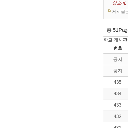
있으며,
게시글은
총 51Pa
학교 게시판
번호
공지
공지
435
434
433
432
431