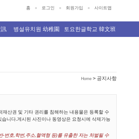
홈
로그인
회원가입
사이트맵
資訊
병설유치원 幼稚園
토요한글학교 韓文班
> 공지사항
Home
재산권 및 기타 권리를 침해하는 내용물은 등록할 수
 있습니다.게시된 사진이나 동영상은 요청시에 삭제가능
-번호,학번,주소,혈액형 등)를 유출한 자는 처벌될 수