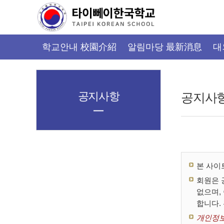
가
기
메
뉴
학교안내 校園介紹
알림마당 最新消息
대
공지사항
공지사
본 사이
회원은 
없으며,
합니다.
개인정보