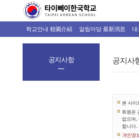
가
기
메
뉴
학교안내 校園介紹
알림마당 最新消息
대
공지사항
공지사
본 사이
회원은 
없으며,
합니다.
개인정보