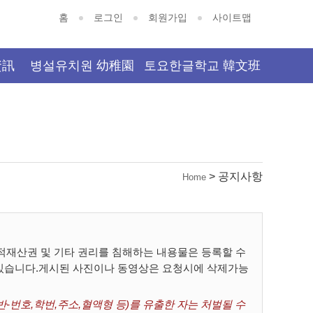
홈
로그인
회원가입
사이트맵
資訊
병설유치원 幼稚園
토요한글학교 韓文班
> 공지사항
Home
재산권 및 기타 권리를 침해하는 내용물은 등록할 수
 있습니다.게시된 사진이나 동영상은 요청시에 삭제가능
-번호,학번,주소,혈액형 등)를 유출한 자는 처벌될 수