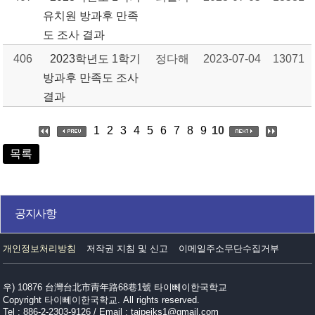
유치원 방과후 만족
도 조사 결과
406
2023학년도 1학기
정다해
2023-07-04
13071
방과후 만족도 조사
결과
1
2
3
4
5
6
7
8
9
10
목록
공지사항
개인정보처리방침
저작권 지침 및 신고
이메일주소무단수집거부
우) 10876 台灣台北市靑年路68巷1號 타이뻬이한국학교
Copyright 타이뻬이한국학교. All rights reserved.
Tel : 886-2-2303-9126 / Email : taipeiks1@gmail.com