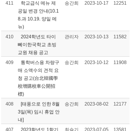
411
학교급식 메뉴 제
송간희
2023-10-17
12251
공일 변경 안내(10.1
8.과 10.19. 양일 메
뉴)
410
2024학년도 타이
관리자
2023-10-13
11582
뻬이한국학교 초빙
교원 채용 공고
409
통학버스용 차량구
송간희
2023-10-12
11908
매 소액수의 견적 요
청 공고(台北韓國學
校增購校車公開招
標)
408
[태풍으로 인한 8월
송간희
2023-08-02
12177
3일(목) 임시 휴업 안
내]
407
2023학년도 1학기
최슬기
2023-07-05
13581