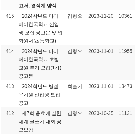
고서, 결석계 양식
415
2024학년도 타이
김형오
2023-11-20
10361
뻬이한국학교 신입
생 모집 공고문 및 입
학원서(초등학교)
414
2024학년도 타이
김형오
2023-11-01
11955
뻬이한국학교 초빙
교원 추가 모집(1차)
공고문
413
2024학년도 병설
최슬기
2023-11-01
13473
유치원 신입생 모집
공고
412
제7회 충효예 실천
김형오
2023-10-25
11121
세계 글쓰기 대회 공
모요강