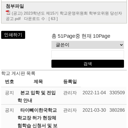
첨부파일
(공고) 2023학년도 제15기 학교운영위원회 학부모위원 당선자
공고.pdf
다운로드 수 : [ 63 ]
인쇄하기
총 51Page중 현재 10Page
학교 게시판 목록
번호
제목
등록일
공지
본교 입학 및 전입
관리자
2022-11-04
330509
학 안내
공지
타이뻬이한국학교
관리자
2021-03-30
380286
학교장 허가 현장체
험학습 신청서 및 보