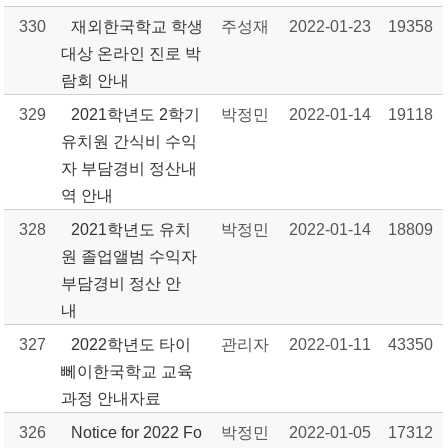
330
재외한국학교 학생
주성재
2022-01-23
19358
대상 온라인 진로 박
람회 안내
329
2021학년도 2학기
박정민
2022-01-14
19118
유치원 간식비 수익
자 부담경비 정산내
역 안내
328
2021학년도 유치
박정민
2022-01-14
18809
원 졸업앨범 수익자
부담경비 정산 안
내
327
2022학년도 타이
관리자
2022-01-11
43350
뻬이한국학교 교육
과정 안내자료
326
Notice for 2022 Fo
박정민
2022-01-05
17312