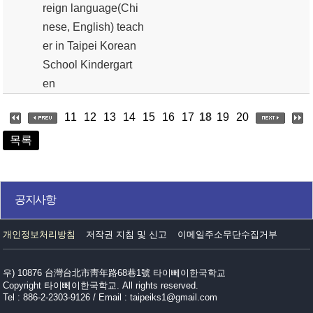
reign language(Chi
nese, English) teach
er in Taipei Korean
School Kindergart
en
11
12
13
14
15
16
17
18
19
20
목록
공지사항
개인정보처리방침
저작권 지침 및 신고
이메일주소무단수집거부
우) 10876 台灣台北市靑年路68巷1號 타이뻬이한국학교
Copyright 타이뻬이한국학교. All rights reserved.
Tel : 886-2-2303-9126 / Email : taipeiks1@gmail.com