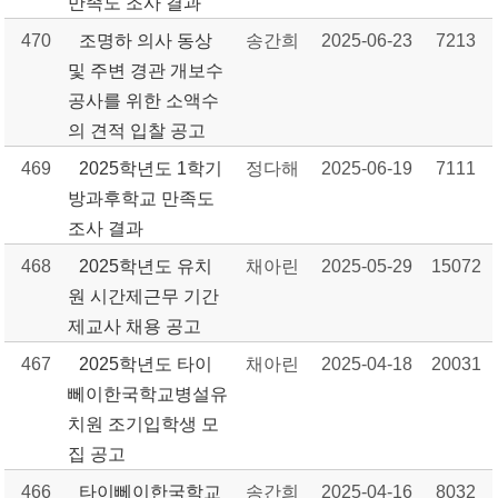
만족도 조사 결과
470
조명하 의사 동상
송간희
2025-06-23
7213
및 주변 경관 개보수
공사를 위한 소액수
의 견적 입찰 공고
469
2025학년도 1학기
정다해
2025-06-19
7111
방과후학교 만족도
조사 결과
468
2025학년도 유치
채아린
2025-05-29
15072
원 시간제근무 기간
제교사 채용 공고
467
2025학년도 타이
채아린
2025-04-18
20031
뻬이한국학교병설유
치원 조기입학생 모
집 공고
466
타이뻬이한국학교
송간희
2025-04-16
8032