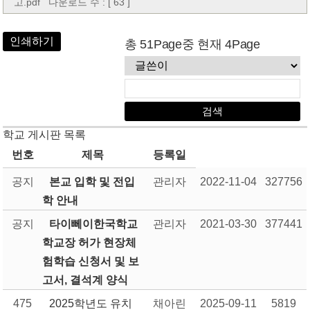
고.pdf
다운로드 수 : [ 63 ]
인쇄하기
총 51Page중 현재 4Page
학교 게시판 목록
번호
제목
등록일
공지
본교 입학 및 전입
관리자
2022-11-04
327756
학 안내
공지
타이뻬이한국학교
관리자
2021-03-30
377441
학교장 허가 현장체
험학습 신청서 및 보
고서, 결석계 양식
475
2025학년도 유치
채아린
2025-09-11
5819