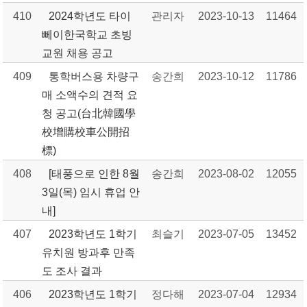
410
2024학년도 타이
관리자
2023-10-13
11464
뻬이한국학교 초빙
교원 채용 공고
409
통학버스용 차량구
송간희
2023-10-12
11786
매 소액수의 견적 요
청 공고(台北韓國學
校增購校車公開招
標)
408
[태풍으로 인한 8월
송간희
2023-08-02
12055
3일(목) 임시 휴업 안
내]
407
2023학년도 1학기
최슬기
2023-07-05
13452
유치원 방과후 만족
도 조사 결과
406
2023학년도 1학기
정다해
2023-07-04
12934