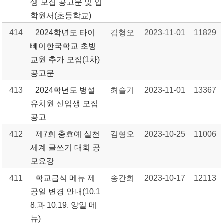
생 모집 공고문 및 입
학원서(초등학교)
414
2024학년도 타이
김형오
2023-11-01
11829
뻬이한국학교 초빙
교원 추가 모집(1차)
공고문
413
2024학년도 병설
최슬기
2023-11-01
13367
유치원 신입생 모집
공고
412
제7회 충효예 실천
김형오
2023-10-25
11006
세계 글쓰기 대회 공
모요강
411
학교급식 메뉴 제
송간희
2023-10-17
12113
공일 변경 안내(10.1
8.과 10.19. 양일 메
뉴)