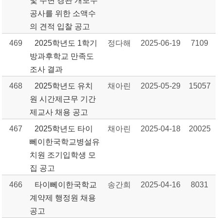
및 주변 경관 개보수
공사를 위한 소액수
의 견적 입찰 공고
469
2025학년도 1학기
정다해
2025-06-19
7109
방과후학교 만족도
조사 결과
468
2025학년도 유치
채아린
2025-05-29
15057
원 시간제근무 기간
제교사 채용 공고
467
2025학년도 타이
채아린
2025-04-18
20025
뻬이한국학교병설유
치원 조기입학생 모
집 공고
466
타이뻬이한국학교
송간희
2025-04-16
8031
계약제 행정원 채용
공고