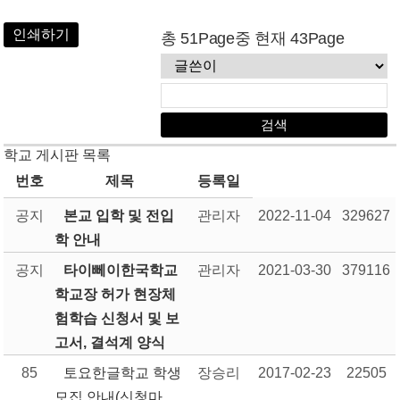
인쇄하기
총 51Page중 현재 43Page
학교 게시판 목록
번호
제목
등록일
공지
본교 입학 및 전입
관리자
2022-11-04
329627
학 안내
공지
타이뻬이한국학교
관리자
2021-03-30
379116
학교장 허가 현장체
험학습 신청서 및 보
고서, 결석계 양식
85
토요한글학교 학생
장승리
2017-02-23
22505
모집 안내(신청마