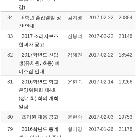
감)
84
6학년 졸업앨범 정
김지영
2017-02-22
20884
산 안내
83
2017 조리사보조
심봉석
2017-02-22
23148
합격자 공고
82
2017학년도 신입
김혜진
2017-02-22
18542
생(유치원, 초등) 예
비소집 안내
81
2016학년도 학교
윤현숙
2017-02-14
19266
운영위원회 제4회
(정기회) 회의 개최
알림
80
조리원 채용 공고
윤현숙
2017-02-03
19753
79
2016학년도 동계
황미영
2017-01-26
21178