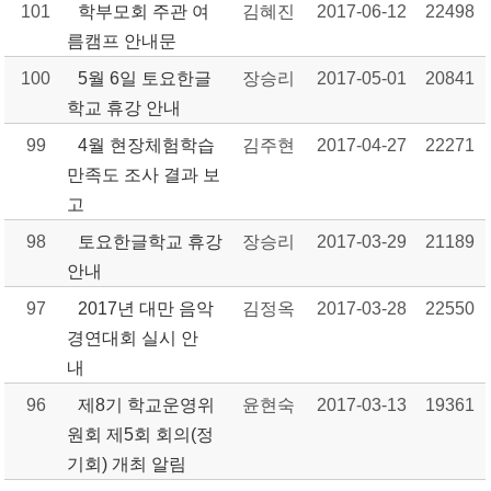
101
학부모회 주관 여
김혜진
2017-06-12
22498
름캠프 안내문
100
5월 6일 토요한글
장승리
2017-05-01
20841
학교 휴강 안내
99
4월 현장체험학습
김주현
2017-04-27
22271
만족도 조사 결과 보
고
98
토요한글학교 휴강
장승리
2017-03-29
21189
안내
97
2017년 대만 음악
김정옥
2017-03-28
22550
경연대회 실시 안
내
96
제8기 학교운영위
윤현숙
2017-03-13
19361
원회 제5회 회의(정
기회) 개최 알림