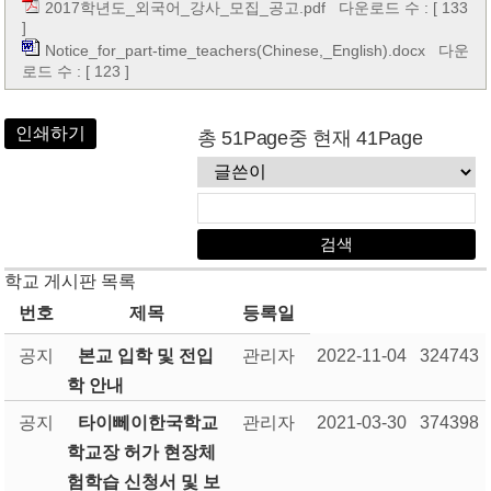
2017학년도_외국어_강사_모집_공고.pdf
다운로드 수 : [ 133
]
Notice_for_part-time_teachers(Chinese,_English).docx
다운
로드 수 : [ 123 ]
인쇄하기
총 51Page중 현재 41Page
학교 게시판 목록
번호
제목
등록일
공지
본교 입학 및 전입
관리자
2022-11-04
324743
학 안내
공지
타이뻬이한국학교
관리자
2021-03-30
374398
학교장 허가 현장체
험학습 신청서 및 보