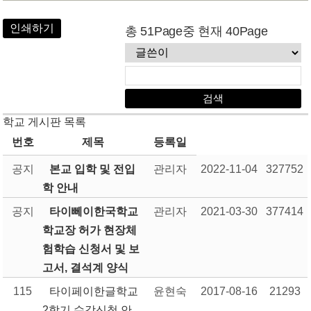
인쇄하기
총 51Page중 현재 40Page
학교 게시판 목록
번호
제목
등록일
공지
본교 입학 및 전입
관리자
2022-11-04
327752
학 안내
공지
타이뻬이한국학교
관리자
2021-03-30
377414
학교장 허가 현장체
험학습 신청서 및 보
고서, 결석계 양식
115
타이페이한글학교
윤현숙
2017-08-16
21293
2학기 수강신청 안