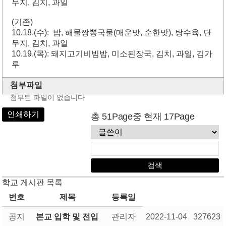
무지, 김치, 과일
(기존)
10.18.(수): 밥, 해물짱뽕국물(매운맛, 순한맛), 탕수육, 단
무지, 김치, 과일
10.19.(목): 돼지고기비빔밥, 미소된장국, 김치, 과일, 김가
루
첨부파일
첨부된 파일이 없습니다
인쇄하기
총 51Page중 현재 17Page
학교 게시판 목록
번호
제목
등록일
공지
본교 입학 및 전입
관리자
2022-11-04
327623