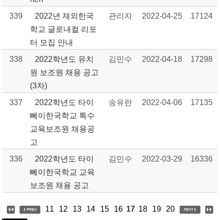
339
2022년 재외한국
관리자
2022-04-25
17124
학교 글로내컬 리포
터 모집 안내
338
2022학년도 유치
김민수
2022-04-18
17298
원 보조원 채용 공고
(3차)
337
2022학년도 타이
송유란
2022-04-06
17135
뻬이한국학교 특수
교육보조원 채용공
고
336
2022학년도 타이
김민수
2022-03-29
16336
뻬이한국학교 교육
보조원 채용 공고
11
12
13
14
15
16
17
18
19
20