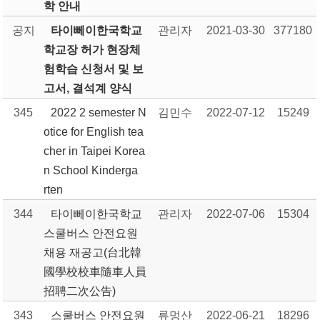
학 안내
공지
타이뻬이한국학교
관리자
2021-03-30
377180
학교장 허가 현장체
험학습 신청서 및 보
고서, 결석계 양식
345
2022 2 semester N
김민수
2022-07-12
15249
otice for English tea
cher in Taipei Korea
n School Kinderga
rten
344
타이뻬이한국학교
관리자
2022-07-06
15304
스쿨버스 안전요원
채용 재공고(台北韓
國學校校車隨車人員
招聘二次公告)
343
스쿨버스 안전요원
류멍산
2022-06-21
18296