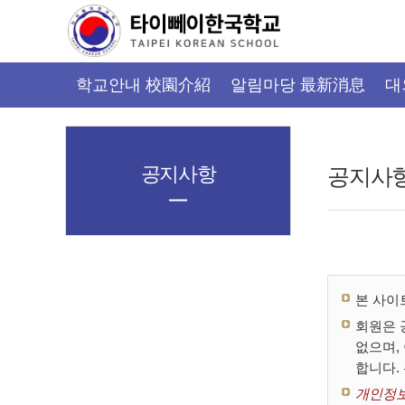
가
기
메
뉴
학교안내 校園介紹
알림마당 最新消息
대
공지사항
공지사
본 사이
회원은 
없으며,
합니다.
개인정보