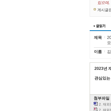
있으며,
게시글은
제목
2
모
이름
김
2023년
관심있는
첨부파일
2. 재
2. 재