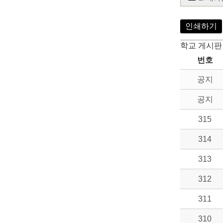
인쇄하기
학교 게시판
번호
공지
공지
315
314
313
312
311
310