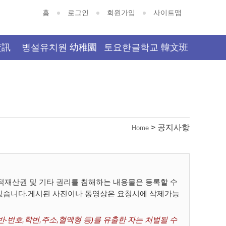
홈
로그인
회원가입
사이트맵
資訊
병설유치원 幼稚園
토요한글학교 韓文班
> 공지사항
Home
재산권 및 기타 권리를 침해하는 내용물은 등록할 수
 있습니다.게시된 사진이나 동영상은 요청시에 삭제가능
-번호,학번,주소,혈액형 등)를 유출한 자는 처벌될 수