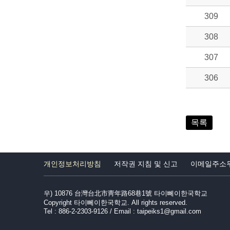
309
308
307
306
목록
개인정보처리방침
저작권 지침 및 신고
이메일주소
우) 10876 台灣台北市靑年路68巷1號 타이뻬이한국학교
Copyright 타이뻬이한국학교. All rights reserved.
Tel : 886-2-2303-9126 / Email : taipeiks1@gmail.com