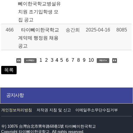
뻬이한국학교병설유
치원 조기입학생 모
집 공고
466
타이뻬이한국학교
송간희
2025-04-16
8085
계약제 행정원 채용
공고
1
2
3
4
5
6
7
8
9
10
목록
공지사항
개인정보처리방침
저작권 지침 및 신고
이메일주소무단수집거부
우) 10876 台灣台北市靑年路68巷1號 타이뻬이한국학교
Copyright 타이뻬이한국학교. All rights reserved.