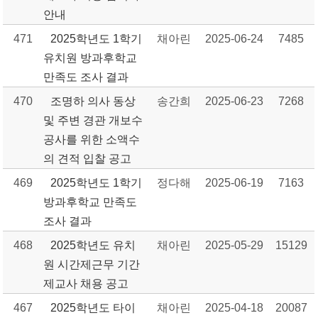
안내
471
2025학년도 1학기
채아린
2025-06-24
7485
유치원 방과후학교
만족도 조사 결과
470
조명하 의사 동상
송간희
2025-06-23
7268
및 주변 경관 개보수
공사를 위한 소액수
의 견적 입찰 공고
469
2025학년도 1학기
정다해
2025-06-19
7163
방과후학교 만족도
조사 결과
468
2025학년도 유치
채아린
2025-05-29
15129
원 시간제근무 기간
제교사 채용 공고
467
2025학년도 타이
채아린
2025-04-18
20087