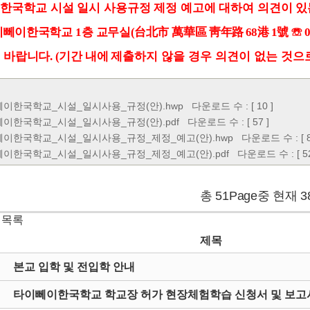
한국학교 시설 일시 사용규정 제정 예고에 대하여 의견이 있
이뻬이한국학교
층 교무실
台北市
萬華
區 靑年路
港
號
☏
1
(
68
1
0
 바랍니다
기간
내에
제출하지 않을 경우 의견이 없는 것으
.
(
뻬이한국학교_시설_일시사용_규정(안).hwp
다운로드 수 : [ 10 ]
뻬이한국학교_시설_일시사용_규정(안).pdf
다운로드 수 : [ 57 ]
뻬이한국학교_시설_일시사용_규정_제정_예고(안).hwp
다운로드 수 : [ 8
뻬이한국학교_시설_일시사용_규정_제정_예고(안).pdf
다운로드 수 : [ 52
총 51Page중 현재 3
 목록
제목
본교 입학 및 전입학 안내
타이뻬이한국학교 학교장 허가 현장체험학습 신청서 및 보고서