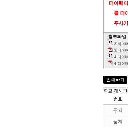
타이뻬이
를 타
주시기
첨부파일
3.타이
3.타이
4.타이
4.타이
인쇄하기
학교 게시판
번호
공지
공지