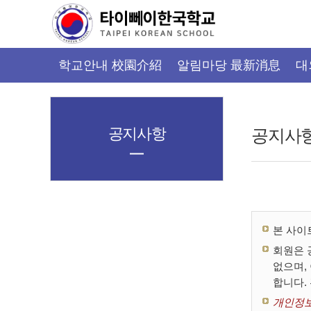
가
기
메
뉴
학교안내 校園介紹
알림마당 最新消息
대
공지사항
공지사
본 사이
회원은 
없으며,
합니다.
개인정보