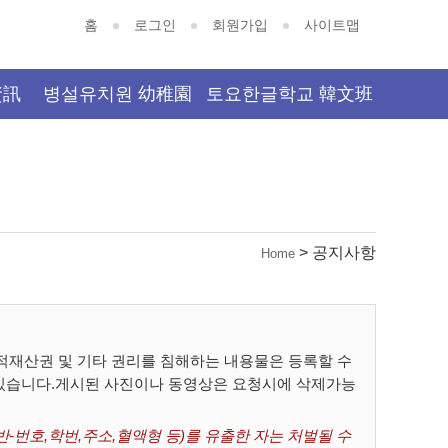
홈
로그인
회원가입
사이트맵
資訊
병설유치원 幼稚園
토요한글학교 韓文班
> 공지사항
Home
재산권 및 기타 권리를 침해하는 내용물은 등록할 수
 있습니다.게시된 사진이나 동영상은 요청시에 삭제가능
-번호,학번,주소,혈액형 등)를 유출한 자는 처벌될 수