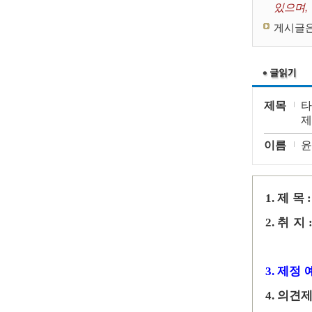
있으며,
게시글은
제목
타
제
이름
윤
제 목
1.
취 지
2.
제정 
3.
의견
4.