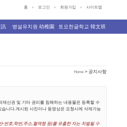
홈
로그인
회원가입
사이트맵
資訊
병설유치원 幼稚園
토요한글학교 韓文班
> 공지사항
Home
재산권 및 기타 권리를 침해하는 내용물은 등록할 수
 있습니다.게시된 사진이나 동영상은 요청시에 삭제가능
-번호,학번,주소,혈액형 등)를 유출한 자는 처벌될 수