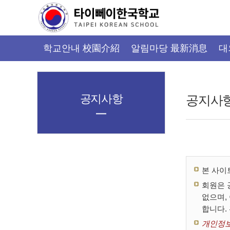
가
기
메
뉴
학교안내 校園介紹
알림마당 最新消息
대
공지사항
공지사
본 사이
회원은 
없으며,
합니다.
개인정보