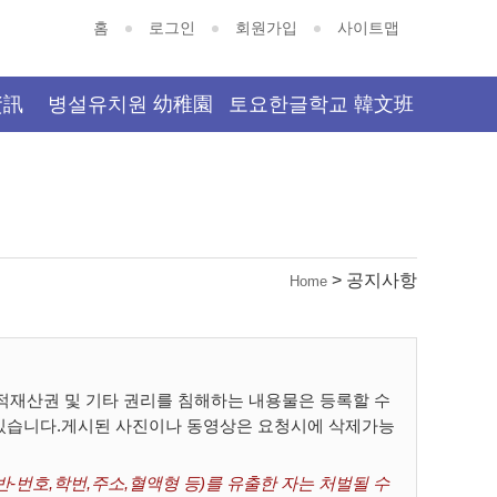
홈
로그인
회원가입
사이트맵
資訊
병설유치원 幼稚園
토요한글학교 韓文班
> 공지사항
Home
재산권 및 기타 권리를 침해하는 내용물은 등록할 수
 있습니다.게시된 사진이나 동영상은 요청시에 삭제가능
-번호,학번,주소,혈액형 등)를 유출한 자는 처벌될 수