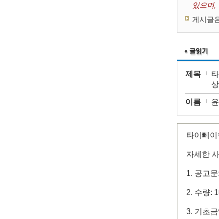
있으며,
게시글은
제목
타
상
이름
윤
타이뻬이한
자세한 사
1. 공고
2. 수량: 
3. 기초금액