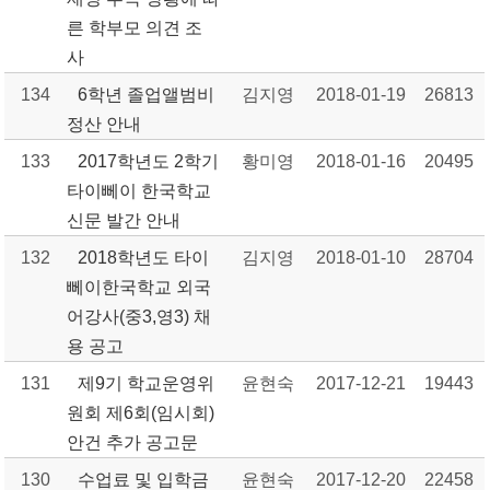
른 학부모 의견 조
사
134
6학년 졸업앨범비
김지영
2018-01-19
26813
정산 안내
133
2017학년도 2학기
황미영
2018-01-16
20495
타이뻬이 한국학교
신문 발간 안내
132
2018학년도 타이
김지영
2018-01-10
28704
뻬이한국학교 외국
어강사(중3,영3) 채
용 공고
131
제9기 학교운영위
윤현숙
2017-12-21
19443
원회 제6회(임시회)
안건 추가 공고문
130
수업료 및 입학금
윤현숙
2017-12-20
22458