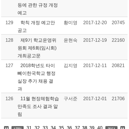
등에 관한 규정 개정
예고
129
학칙 개정 예고안
황미영
2017-12-20
20745
공고
128
제9기 학교운영위
윤현숙
2017-12-19
22160
원회 제6회(임시회)
개최공고문
127
2018학년도 타이
김지영
2017-12-11
20821
뻬이한국학교 행정
실장 추가 채용 결
과
126
11월 현장체험학습
구서준
2017-12-01
21706
만족도 조사 결과 알
림
31
32
33
34
35
36
37
38
39
40