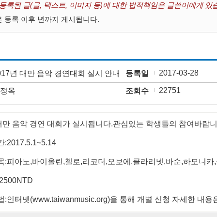
 등록된 글(글, 텍스트, 이미지 등)에 대한 법적책임은 글쓴이에게 있
 등록 이후 년까지 게시됩니다.
2017-03-28
017년 대만 음악 경연대회 실시 안내
등록일
22751
정옥
조회수
 대만 음악 경연 대회가 실시됩니다.관심있는 학생들의 참여바랍니
2017.5.1~5.14
목:피아노,바이올린,첼로,리코더,오보에,클라리넷,바순,하모니카
2500NTD
법:인터넷(www.taiwanmusic.org)을 통해 개별 신청 자세한