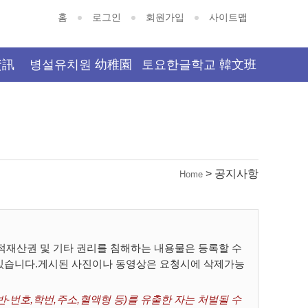
홈
로그인
회원가입
사이트맵
資訊
병설유치원 幼稚園
토요한글학교 韓文班
> 공지사항
Home
재산권 및 기타 권리를 침해하는 내용물은 등록할 수
 있습니다.게시된 사진이나 동영상은 요청시에 삭제가능
-번호,학번,주소,혈액형 등)를 유출한 자는 처벌될 수