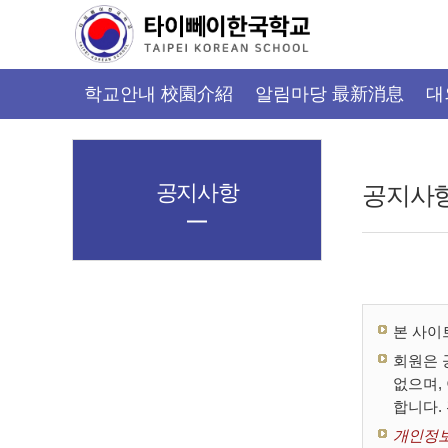
가
기
메
뉴
학교안내 校園介紹
알림마당 最新消息
대
공지사항
공지사
본 사이
회원은 
없으며,
합니다.
개인정보