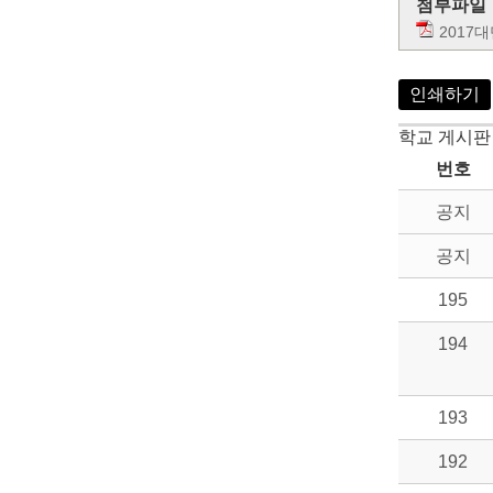
첨부파일
2017
인쇄하기
학교 게시판
번호
공지
공지
195
194
193
192