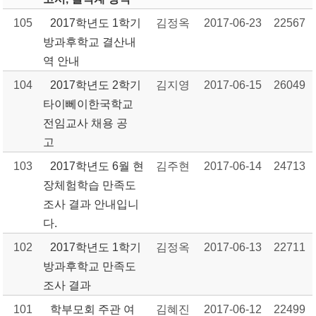
105
2017학년도 1학기
김정옥
2017-06-23
22567
방과후학교 결산내
역 안내
104
2017학년도 2학기
김지영
2017-06-15
26049
타이뻬이한국학교
전임교사 채용 공
고
103
2017학년도 6월 현
김주현
2017-06-14
24713
장체험학습 만족도
조사 결과 안내입니
다.
102
2017학년도 1학기
김정옥
2017-06-13
22711
방과후학교 만족도
조사 결과
101
학부모회 주관 여
김혜진
2017-06-12
22499