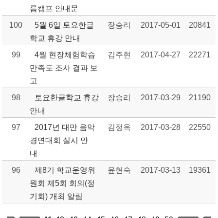
름캠프 안내문
100
5월 6일 토요한글
장승리
2017-05-01
20841
학교 휴강 안내
99
4월 현장체험학습
김주현
2017-04-27
22271
만족도 조사 결과 보
고
98
토요한글학교 휴강
장승리
2017-03-29
21190
안내
97
2017년 대만 음악
김정옥
2017-03-28
22550
경연대회 실시 안
내
96
제8기 학교운영위
윤현숙
2017-03-13
19361
원회 제5회 회의(정
기회) 개최 알림