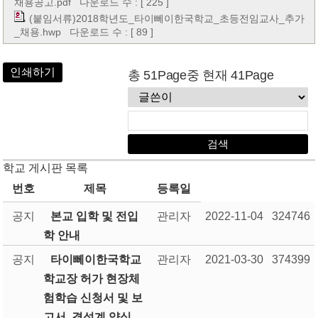
채용공고.pdf
다운로드 수 : [ 225 ]
(붙임서류)2018학년도_타이뻬이한국학교_초등전임교사_추가
_채용.hwp
다운로드 수 : [ 89 ]
인쇄하기
총 51Page중 현재 41Page
학교 게시판 목록
번호
제목
등록일
공지
본교 입학 및 전입
관리자
2022-11-04
324746
학 안내
공지
타이뻬이한국학교
관리자
2021-03-30
374399
학교장 허가 현장체
험학습 신청서 및 보
고서, 결석계 양식