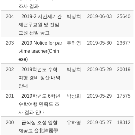
조사 결과
204
2019-2 시간제기간
박상희
2019-06-03
25640
제근무교원 및 전임
교원 선발 공고
203
2019 Notice for par
유하영
2019-05-30
23677
t-time teacher(Chin
ese)
202
2019학년도 수학
박상희
2019-05-29
20019
여행 경비 정산 내역
안내
201
2019학년도 6학년
박상희
2019-05-29
17575
수학여행 만족도 조
사 결과 안내
200
급식실 조성 입찰
유하영
2019-05-27
18312
재공고 台北韓國學