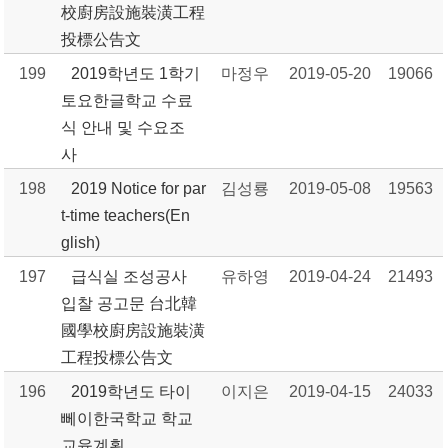
校廚房設施裝潢工程
投標公告文
199
2019학년도 1학기
마정우
2019-05-20
19066
토요한글학교 수료
식 안내 및 수요조
사
198
2019 Notice for par
김성룡
2019-05-08
19563
t-time teachers(En
glish)
197
급식실 조성공사
유하영
2019-04-24
21493
입찰 공고문 台北韓
國學校廚房設施裝潢
工程投標公告文
196
2019학년도 타이
이지은
2019-04-15
24033
뻬이한국학교 학교
교육계획