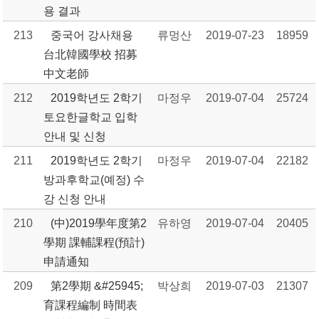
용 결과
213
중국어 강사채용
류멍산
2019-07-23
18959
台北韓國學校 招募
中文老師
212
2019학년도 2학기
마정우
2019-07-04
25724
토요한글학교 입학
안내 및 신청
211
2019학년도 2학기
마정우
2019-07-04
22182
방과후학교(예정) 수
강 신청 안내
210
(中)2019學年度第2
유하영
2019-07-04
20405
學期 課輔課程(預計)
申請通知
209
第2學期 &#25945;
박상희
2019-07-03
21307
育課程編制 時間表