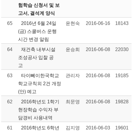
험학습 신청서 및 보
고서, 결석계 양식
65
2016년 6월 24일
윤현숙
2016-06-16
18143
(금) 스쿨버스 운행
시간 변경 알림
64
재건축 내부시설
윤승희
2016-06-08
22030
조성공사 입찰 공
고
63
타이뻬이한국학교
관리자
2016-06-08
19185
학교규칙외 2건 개정
(안) 예고
62
2016학년도 1학기
최문영
2016-06-08
19828
현장학습 수익자 부
담경비 사용내역
61
2016학년도 6학년
김지영
2016-06-03
19601