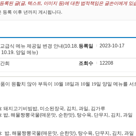
 등록된 글(글, 텍스트, 이미지 등)에 대한 법적책임은 글쓴이에게 있
 등록 이후 년까지 게시됩니다.
2023-10-17
교급식 메뉴 제공일 변경 안내(10.18.
등록일
 10.19. 양일 메뉴)
12208
간희
조회수
품이 원활치 않아 부득이 10월 18일과 10월 19일 양일 메뉴를
.
(수): 돼지고기비빔밥, 미소된장국, 김치, 과일, 김가루
(목): 밥, 해물짱뽕국물(매운맛, 순한맛), 탕수육, 단무지, 김치, 과일
(수): 밥, 해물짱뽕국물(매운맛, 순한맛), 탕수육, 단무지, 김치, 과일