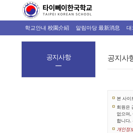
가
기
메
뉴
학교안내 校園介紹
알림마당 最新消息
대
공지사항
공지사
본 사이
회원은 
없으며,
합니다.
개인정보