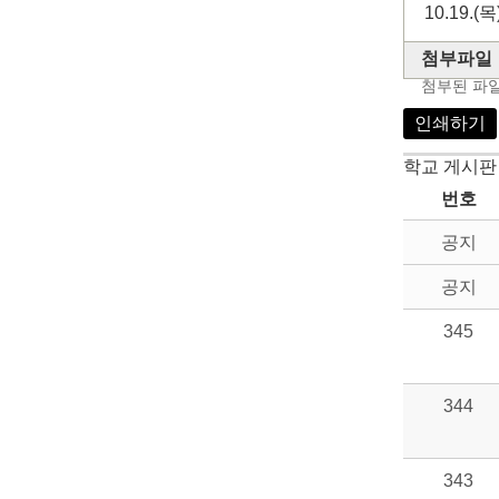
10.19.
첨부파일
첨부된 파
인쇄하기
학교 게시판
번호
공지
공지
345
344
343