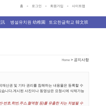
홈
로그인
회원가입
사이트맵
資訊
병설유치원 幼稚園
토요한글학교 韓文班
> 공지사항
Home
재산권 및 기타 권리를 침해하는 내용물은 등록할 수
 있습니다.게시된 사진이나 동영상은 요청시에 삭제가능
-번호,학번,주소,혈액형 등)를 유출한 자는 처벌될 수