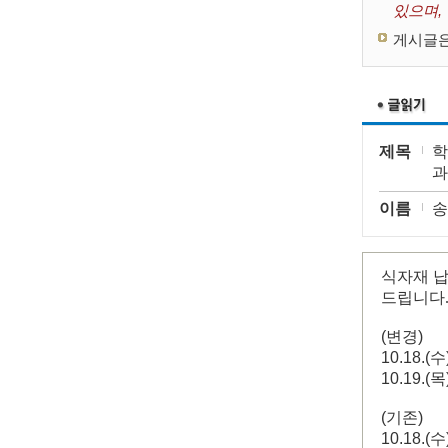
있으며,
게시글은
제목
학
과
이름
송
식자재 납
드립니다
(변경)
10.18.
10.19.
(기존)
10.18.