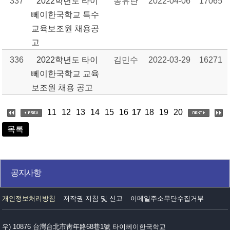
337
2022학년도 타이
송유란
2022-04-06
17065
뻬이한국학교 특수
교육보조원 채용공
고
336
2022학년도 타이
김민수
2022-03-29
16271
뻬이한국학교 교육
보조원 채용 공고
11
12
13
14
15
16
17
18
19
20
목록
공지사항
개인정보처리방침
저작권 지침 및 신고
이메일주소무단수집거부
우) 10876 台灣台北市靑年路68巷1號 타이뻬이한국학교