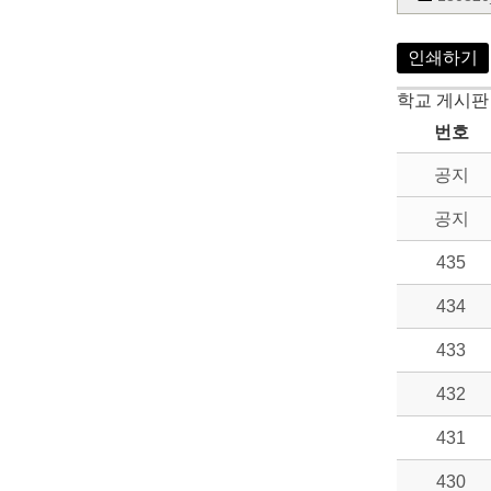
인쇄하기
학교 게시판
번호
공지
공지
435
434
433
432
431
430