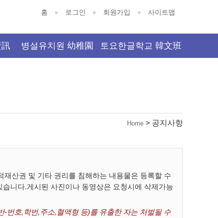
홈
로그인
회원가입
사이트맵
資訊
병설유치원 幼稚園
토요한글학교 韓文班
> 공지사항
Home
재산권 및 기타 권리를 침해하는 내용물은 등록할 수
 있습니다.게시된 사진이나 동영상은 요청시에 삭제가능
-번호,학번,주소,혈액형 등)를 유출한 자는 처벌될 수