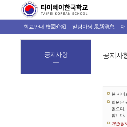
가
기
메
뉴
학교안내 校園介紹
알림마당 最新消息
대
공지사항
공지사
본 사이
회원은 
없으며,
합니다.
개인정보