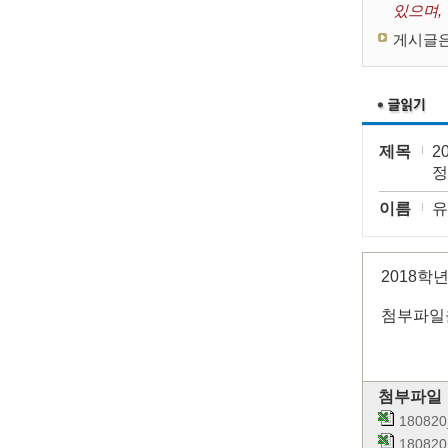
있으며,
게시글은
제목
2
정
이름
유
2018학년
첨부파일
첨부파일
1808
1808