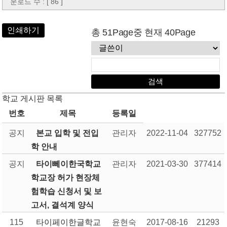
운로드 수 : [ 86 ]
인쇄하기
총 51Page중 현재 40Page
학교 게시판 목록
번호
제목
등록일
공지
본교 입학 및 전입
관리자
2022-11-04
327752
학 안내
공지
타이뻬이한국학교
관리자
2021-03-30
377414
학교장 허가 현장체
험학습 신청서 및 보
고서, 결석계 양식
115
타이페이한글학교
윤현숙
2017-08-16
21293