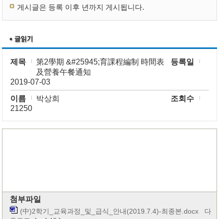
게시글은 등록 이후 년까지 게시됩니다.
제목
第2學期 &#25945;育課程編制 時間表
등록일
及營養午餐通知
2019-07-03
이름
박상희
조회수
21250
첨부파일
(中)2학기_교육과정_및_급식_안내(2019.7.4)-최종본.docx
다