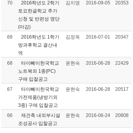
70
2016학년도 2학기
김지영
2016-09-05
20353
토요한글학교 추가
신청 및 반편성 명단
(마감)
69
2016학년도 1학기
김정옥
2016-07-01
20347
방과후학교 결산내
역
68
타이뻬이한국학교
윤현숙
2016-06-28
22429
노트북외 1종(PC)
구매 입찰공고
67
타이뻬이한국학교
윤현숙
2016-06-28
20517
가전제품(냉방기외
3종) 구매 입찰공고
66
재건축 내외부시설
윤현숙
2016-06-24
20808
조성공사 입찰공고