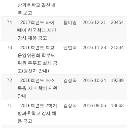
방과후학교 결산내
역 보고
74
2017학년도 타이
황미영
2016-12-21
20454
뻬이 한국학교 시간
강사 채용 공고
73
2016학년도 학교
윤현숙
2016-11-28
21334
운영위원회 학부모
위원 무투표 실시 공
고(당선자 안내)
72
2016학년도 저소
김정옥
2016-10-24
19389
득층 자녀 학비 지원
안내
71
2016학년도 2학기
김정옥
2016-09-06
18663
방과후학교 강사 채
용 공고