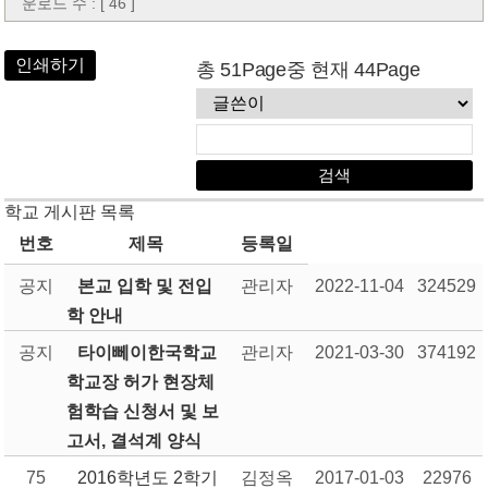
운로드 수 : [ 46 ]
인쇄하기
총 51Page중 현재 44Page
학교 게시판 목록
번호
제목
등록일
공지
본교 입학 및 전입
관리자
2022-11-04
324529
학 안내
공지
타이뻬이한국학교
관리자
2021-03-30
374192
학교장 허가 현장체
험학습 신청서 및 보
고서, 결석계 양식
75
2016학년도 2학기
김정옥
2017-01-03
22976