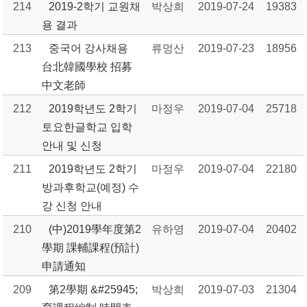
214
2019-2학기 교원채
박상희
2019-07-24
19383
용 결과
213
중국어 강사채용
류멍산
2019-07-23
18956
台北韓國學校 招募
中文老師
212
2019학년도 2학기
마정우
2019-07-04
25718
토요한글학교 입학
안내 및 신청
211
2019학년도 2학기
마정우
2019-07-04
22180
방과후학교(예정) 수
강 신청 안내
210
(中)2019學年度第2
유하영
2019-07-04
20402
學期 課輔課程(預計)
申請通知
209
第2學期 &#25945;
박상희
2019-07-03
21304