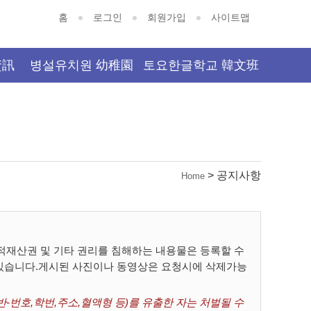
홈
로그인
회원가입
사이트맵
資訊
병설유치원 幼稚園
토요한글학교 韓文班
> 공지사항
Home
재산권 및 기타 권리를 침해하는 내용물은 등록할 수
 있습니다.게시된 사진이나 동영상은 요청시에 삭제가능
-번호,학번,주소,혈액형 등)를 유출한 자는 처벌될 수