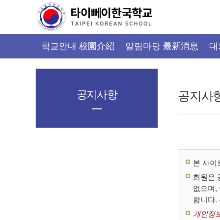
가
기
메
뉴
학교안내 校園介紹
알림마당 最新消息
대
공지사항
공지사
본 사이
회원은 
없으며,
합니다.
개인정보