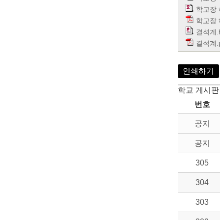
학교장 
학교장 
결석계.
결석계.p
인쇄하기
학교 게시판
번호
공지
공지
305
304
303