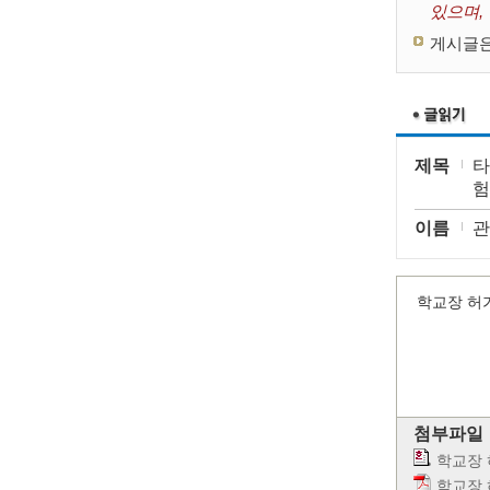
있으며,
게시글은
제목
타
험
이름
관
학교장 허
첨부파일
학교장 
학교장 