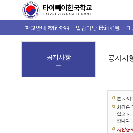
가
기
메
뉴
학교안내 校園介紹
알림마당 最新消息
대
공지사항
공지사
본 사이
회원은 
없으며,
합니다.
개인정보