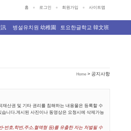
홈
로그인
회원가입
사이트맵
資訊
병설유치원 幼稚園
토요한글학교 韓文班
> 공지사항
Home
재산권 및 기타 권리를 침해하는 내용물은 등록할 수
 있습니다.게시된 사진이나 동영상은 요청시에 삭제가능
-번호,학번,주소,혈액형 등)를 유출한 자는 처벌될 수