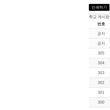
인쇄하기
학교 게시판
번호
공지
공지
305
304
303
302
301
300