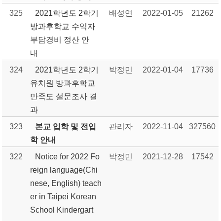
325
2021학년도 2학기
배성연
2022-01-05
21262
방과후학교 수익자
부담경비 정산 안
내
324
2021학년도 2학기
박정민
2022-01-04
17736
유치원 방과후학교
만족도 설문조사 결
과
323
본교 입학 및 전입
관리자
2022-11-04
327560
학 안내
322
Notice for 2022 Fo
박정민
2021-12-28
17542
reign language(Chi
nese, English) teach
er in Taipei Korean
School Kindergart