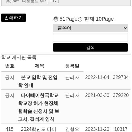
용).pdf
다운로드 수 : [ 117 ]
인쇄하기
총 51Page중 현재 10Page
학교 게시판 목록
번호
제목
등록일
공지
본교 입학 및 전입
관리자
2022-11-04
329734
학 안내
공지
타이뻬이한국학교
관리자
2021-03-30
379220
학교장 허가 현장체
험학습 신청서 및 보
고서, 결석계 양식
415
2024학년도 타이
김형오
2023-11-20
10317