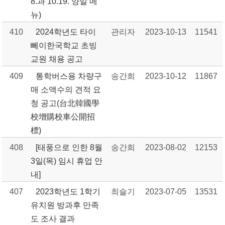
8.과 10.19. 양일 메
뉴)
410
2024학년도 타이
관리자
2023-10-13
11541
뻬이한국학교 초빙
교원 채용 공고
409
통학버스용 차량구
송간희
2023-10-12
11867
매 소액수의 견적 요
청 공고(台北韓國學
校增購校車公開招
標)
408
[태풍으로 인한 8월
송간희
2023-08-02
12153
3일(목) 임시 휴업 안
내]
407
2023학년도 1학기
최슬기
2023-07-05
13531
유치원 방과후 만족
도 조사 결과