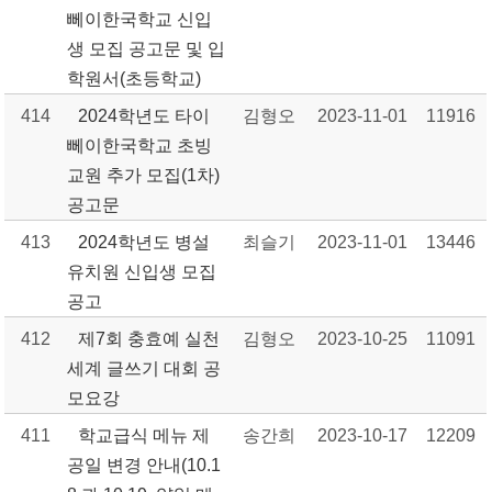
뻬이한국학교 신입
생 모집 공고문 및 입
학원서(초등학교)
414
2024학년도 타이
김형오
2023-11-01
11916
뻬이한국학교 초빙
교원 추가 모집(1차)
공고문
413
2024학년도 병설
최슬기
2023-11-01
13446
유치원 신입생 모집
공고
412
제7회 충효예 실천
김형오
2023-10-25
11091
세계 글쓰기 대회 공
모요강
411
학교급식 메뉴 제
송간희
2023-10-17
12209
공일 변경 안내(10.1