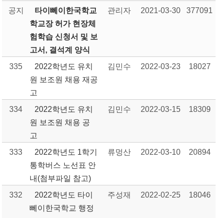
공지
타이뻬이한국학교
관리자
2021-03-30
377091
학교장 허가 현장체
험학습 신청서 및 보
고서, 결석계 양식
335
2022학년도 유치
김민수
2022-03-23
18027
원 보조원 채용 재공
고
334
2022학년도 유치
김민수
2022-03-15
18309
원 보조원 채용 공
고
333
2022학년도 1학기
류멍산
2022-03-10
20894
통학버스 노선표 안
내(첨부파일 참고)
332
2022학년도 타이
주성재
2022-02-25
18046
뻬이한국학교 행정