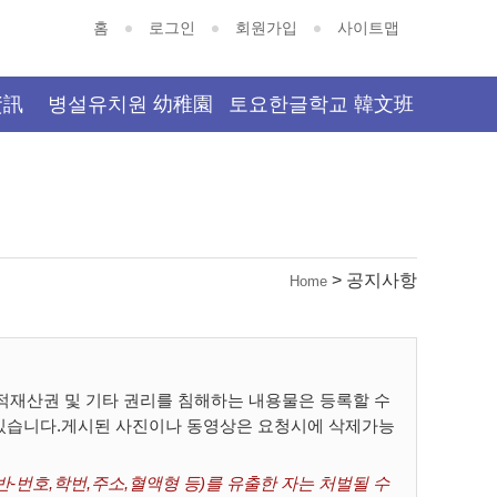
홈
로그인
회원가입
사이트맵
資訊
병설유치원 幼稚園
토요한글학교 韓文班
> 공지사항
Home
재산권 및 기타 권리를 침해하는 내용물은 등록할 수
 있습니다.게시된 사진이나 동영상은 요청시에 삭제가능
-번호,학번,주소,혈액형 등)를 유출한 자는 처벌될 수