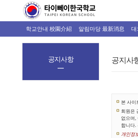
가
기
메
뉴
학교안내 校園介紹
알림마당 最新消息
대
공지사항
공지사
본 사이
회원은 
없으며,
합니다.
개인정보