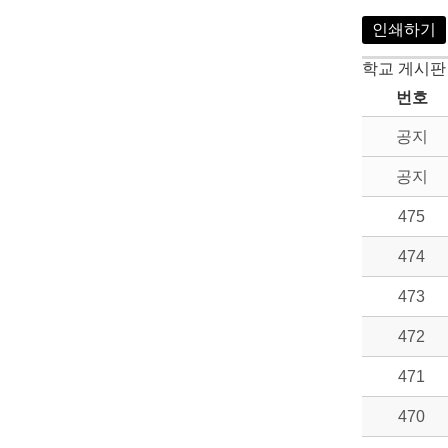
인쇄하기
학교 게시판
번호
공지
공지
475
474
473
472
471
470