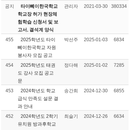
공지
타이뻬이한국학교
관리자
2021-03-30
380334
학교장 허가 현장체
험학습 신청서 및 보
고서, 결석계 양식
455
2025학년도 타이
박선주
2025-01-03
6834
뻬이한국학교 자원
봉사자 모집 공고
454
2025학년도 태권
정다해
2025-01-02
7285
도 강사 모집 공고
문
453
2024학년도 학교
송간희
2024-12-30
6855
급식 만족도 설문 결
과 안내
452
2024학년도 2학기
최슬기
2024-12-26
6634
유치원 방과후학교