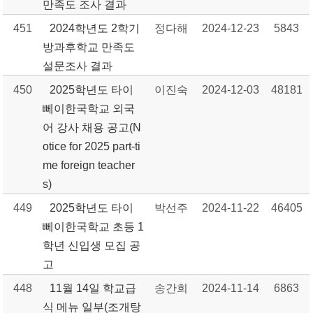
만족도 조사 결과
451
2024학년도 2학기
정다해
2024-12-23
5843
방과후학교 만족도
설문조사 결과
450
2025학년도 타이
이진숙
2024-12-03
48181
뻬이한국학교 외국
어 강사 채용 공고(N
otice for 2025 part-ti
me foreign teacher
s)
449
2025학년도 타이
박선주
2024-11-22
46405
뻬이한국학교 초등 1
학년 신입생 모집 공
고
448
11월 14일 학교급
송간희
2024-11-14
6863
식 메뉴 일부(조개탕