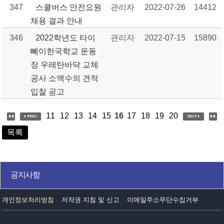
347
스쿨버스 안전요원
관리자
2022-07-26
14412
채용 결과 안내
346
2022학년도 타이
관리자
2022-07-15
15890
뻬이한국학교 운동
장 우레탄바닥 교체
공사 소액수의 견적
입찰 공고
11
12
13
14
15
16
17
18
19
20
목록
공지사항
개인정보처리방침
저작권 지침 및 신고
이메일주소무단수집거부