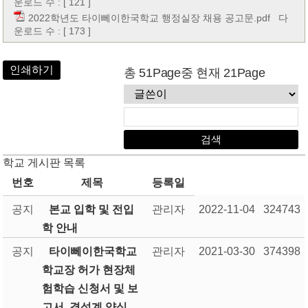
운로드 수 : [ 121 ]
2022학년도 타이뻬이한국학교 행정실장 채용 공고문.pdf
다
운로드 수 : [ 173 ]
인쇄하기
총 51Page중 현재 21Page
학교 게시판 목록
번호
제목
등록일
공지
본교 입학 및 전입
관리자
2022-11-04
324743
학 안내
공지
타이뻬이한국학교
관리자
2021-03-30
374398
학교장 허가 현장체
험학습 신청서 및 보
고서, 결석계 양식