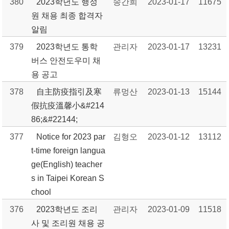
380
2023학년도 행정
송간희
2023-01-17
11675
원 채용 최종 합격자
알림
379
2023학년도 통학
관리자
2023-01-17
13231
버스 안전도우미 채
용 공고
378
自主防疫指引及寒
류멍산
2023-01-13
15144
假抗疫溫馨小&#214
86;&#22144;
377
Notice for 2023 par
김형오
2023-01-12
13112
t-time foreign langua
ge(English) teacher
s in Taipei Korean S
chool
376
2023학년도 조리
관리자
2023-01-09
11518
사 및 조리원 채용 공