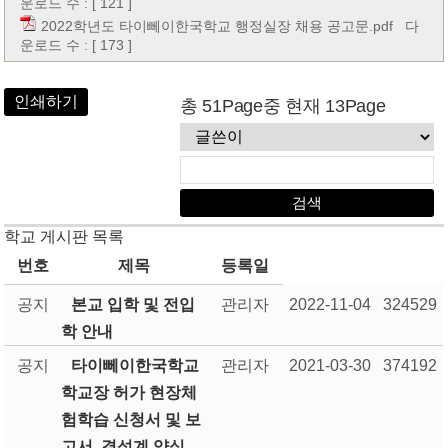
운로드 수 : [ 121 ]
2022학년도 타이뻬이한국학교 행정실장 채용 공고문.pdf
다
운로드 수 : [ 173 ]
인쇄하기
총 51Page중 현재 13Page
학교 게시판 목록
번호
제목
등록일
공지
본교 입학 및 전입
관리자
2022-11-04
324529
학 안내
공지
타이뻬이한국학교
관리자
2021-03-30
374192
학교장 허가 현장체
험학습 신청서 및 보
고서, 결석계 양식