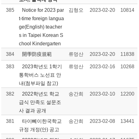
385
Notice for 2023 par
김형오
2023-02-20
10814
t-time foreign langua
ge(English) teacher
s in Taipei Korean S
chool Kindergarten
384
開學防疫規範
류멍산
2023-02-20
11838
383
2023학년도 1학기
류멍산
2023-02-16
10268
통학버스 노선표 안
내(첨부파일 참고)
382
2022학년도 학교
송간희
2023-02-10
12200
급식 만족도 설문조
사 결과 공개
381
타이뻬이한국학교
송간희
2023-02-08
13441
규정 개정(안) 공고