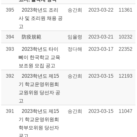
395
2023학년도 조리
송간희
2023-03-22
11361
사 및 조리원 채용 공
고
394
防疫規範
임율령
2023-03-21
10232
393
2023학년도 타이
정다해
2023-03-17
22352
뻬이 한국학교 교육
보조원 모집 공고
392
2023학년도 제15
송간희
2023-03-15
12193
기 학교운영위원회
교원위원 당선자 공
고
391
2023학년도 제15
송간희
2023-03-15
11047
기 학교운영위원회
학부모위원 당선자
공고