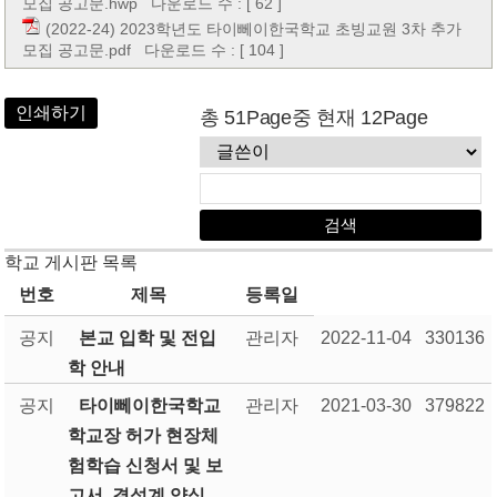
모집 공고문.hwp
다운로드 수 : [ 62 ]
(2022-24) 2023학년도 타이뻬이한국학교 초빙교원 3차 추가
모집 공고문.pdf
다운로드 수 : [ 104 ]
인쇄하기
총 51Page중 현재 12Page
학교 게시판 목록
번호
제목
등록일
공지
본교 입학 및 전입
관리자
2022-11-04
330136
학 안내
공지
타이뻬이한국학교
관리자
2021-03-30
379822
학교장 허가 현장체
험학습 신청서 및 보
고서, 결석계 양식