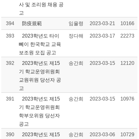
사 및 조리원 채용 공
고
394
防疫規範
임율령
2023-03-21
10166
393
2023학년도 타이
정다해
2023-03-17
22273
뻬이 한국학교 교육
보조원 모집 공고
392
2023학년도 제15
송간희
2023-03-15
12120
기 학교운영위원회
교원위원 당선자 공
고
391
2023학년도 제15
송간희
2023-03-15
10976
기 학교운영위원회
학부모위원 당선자
공고
390
2023학년도 제15
송간희
2023-03-06
10729