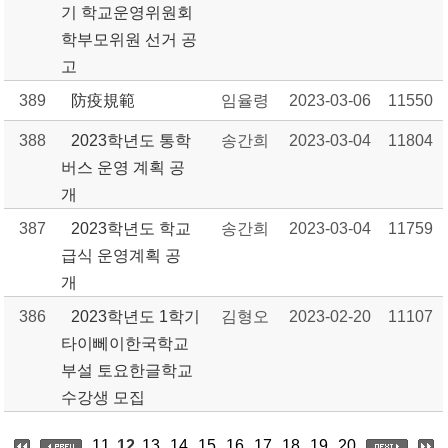
기 학교운영위원회
학부모위원 선거 공
고
389
防疫規範
임율령
2023-03-06
11550
388
2023학년도 통학
송간희
2023-03-04
11804
버스 운영 계획 공
개
387
2023학년도 학교
송간희
2023-03-04
11759
급식 운영계획 공
개
386
2023학년도 1학기
김형오
2023-02-20
11107
타이뻬이한국학교
부설 토요한글학교
수강생 모집
11
12
13
14
15
16
17
18
19
20