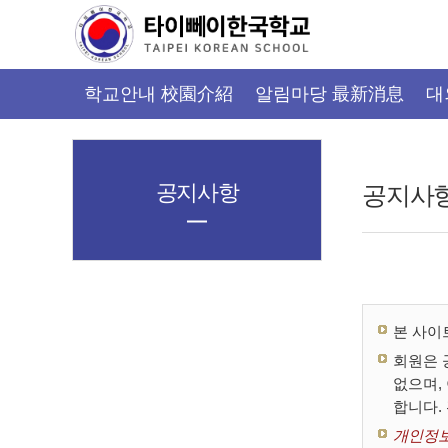
가
기
메
뉴
학교안내 校園介紹
알림마당 最新消息
대
공지사항
공지사
본 사이
회원은 
없으며,
합니다.
개인정보