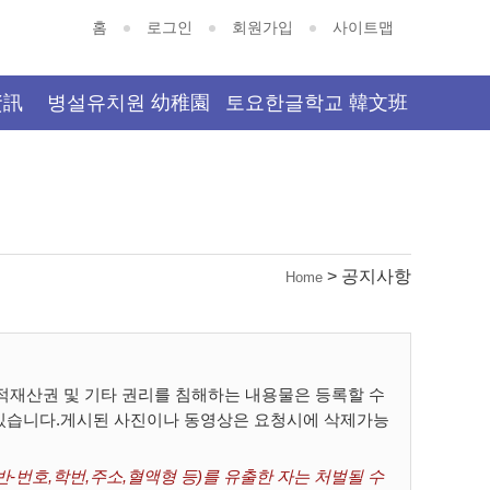
홈
로그인
회원가입
사이트맵
資訊
병설유치원 幼稚園
토요한글학교 韓文班
> 공지사항
Home
재산권 및 기타 권리를 침해하는 내용물은 등록할 수
 있습니다.게시된 사진이나 동영상은 요청시에 삭제가능
-번호,학번,주소,혈액형 등)를 유출한 자는 처벌될 수