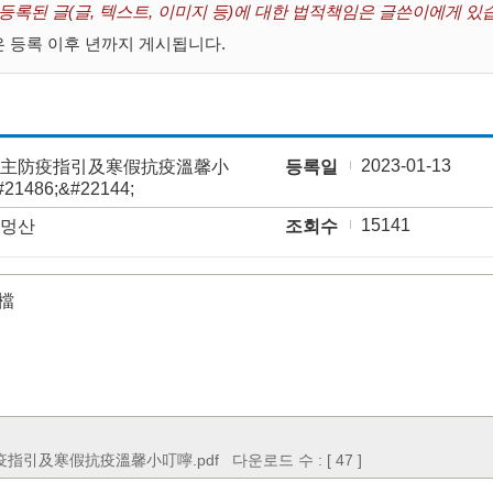
 등록된 글(글, 텍스트, 이미지 등)에 대한 법적책임은 글쓴이에게 있
 등록 이후 년까지 게시됩니다.
2023-01-13
主防疫指引及寒假抗疫溫馨小
등록일
#21486;&#22144;
15141
멍산
조회수
檔
疫指引及寒假抗疫溫馨小叮嚀.pdf
다운로드 수 : [ 47 ]