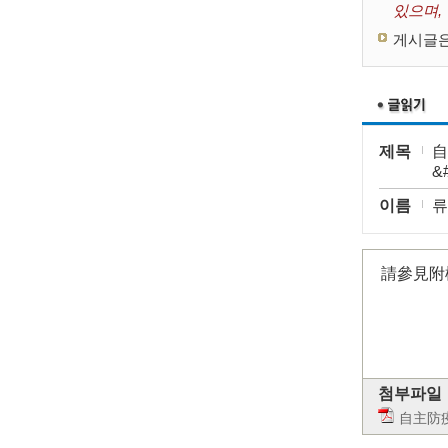
있으며,
게시글은
제목
自
&
이름
류
請參見附
첨부파일
自主防