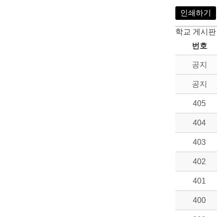
인쇄하기
학교 게시판
번호
공지
공지
405
404
403
402
401
400