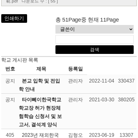
範.pdf
다운로드 수 : [ 55 ]
인쇄하기
총 51Page중 현재 11Page
학교 게시판 목록
번호
제목
등록일
공지
본교 입학 및 전입
관리자
2022-11-04
330437
학 안내
공지
타이뻬이한국학교
관리자
2021-03-30
380205
학교장 허가 현장체
험학습 신청서 및 보
고서, 결석계 양식
405
2023년 재외한국
김형오
2023-06-19
13307