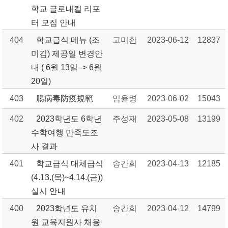
학교 글로내컬 리포
터 모집 안내
404
학교급식 메뉴 (조
고미환
2023-06-12
12837
미김) 제공일 변경안
내 ( 6월 13일 -> 6월
20일)
403
腸病毒防疫規範
임율령
2023-06-02
15043
402
2023학년도 6학년
주성재
2023-05-08
13199
수학여행 만족도조
사 결과
401
학교급식 대체급식
송간희
2023-04-13
12185
(4.13.(목)~4.14.(금))
실시 안내
400
2023학년도 유치
송간희
2023-04-12
14799
원 교육지원사 채용