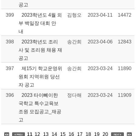
공고
399
2023학년도 4월 외
김형오
2023-04-11
14472
부 백일장 대회 안
내
398
2023학년도 조리
송간희
2023-04-06
12843
사 및 조리원 채용 재
공고
397
제15기 학교운영위
송간희
2023-03-24
11890
원회 지역위원 당선
자 공고
396
2023 타이뻬이한
정다해
2023-03-24
11909
국학교 특수교육보
조원 모집공고_재공
고
11
12
13
14
15
16
17
18
19
20