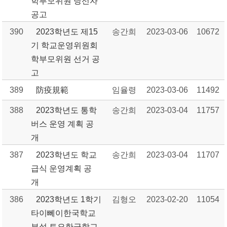
학부모위원 당선자
공고
390
2023학년도 제15
송간희
2023-03-06
10672
기 학교운영위원회
학부모위원 선거 공
고
389
防疫規範
임율령
2023-03-06
11492
388
2023학년도 통학
송간희
2023-03-04
11757
버스 운영 계획 공
개
387
2023학년도 학교
송간희
2023-03-04
11707
급식 운영계획 공
개
386
2023학년도 1학기
김형오
2023-02-20
11054
타이뻬이한국학교
부설 토요한글학교