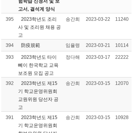
험학습 신청서 및 보
고서, 결석계 양식
395
2023학년도 조리
송간희
2023-03-22
11240
사 및 조리원 채용 공
고
394
防疫規範
임율령
2023-03-21
10114
393
2023학년도 타이
정다해
2023-03-17
22222
뻬이 한국학교 교육
보조원 모집 공고
392
2023학년도 제15
송간희
2023-03-15
12070
기 학교운영위원회
교원위원 당선자 공
고
391
2023학년도 제15
송간희
2023-03-15
10928
기 학교운영위원회