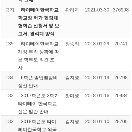
공지
타이뻬이한국학교
관리자
2021-03-30
376998
학교장 허가 현장체
험학습 신청서 및 보
고서, 결석계 양식
135
타이뻬이한국학교
장승리
2018-01-29
20741
재정 부족 상황에 따
른 학부모 의견 조
사
134
6학년 졸업앨범비
김지영
2018-01-19
26798
정산 안내
133
2017학년도 2학기
황미영
2018-01-16
20484
타이뻬이 한국학교
신문 발간 안내
132
2018학년도 타이
김지영
2018-01-10
28700
뻬이한국학교 외국