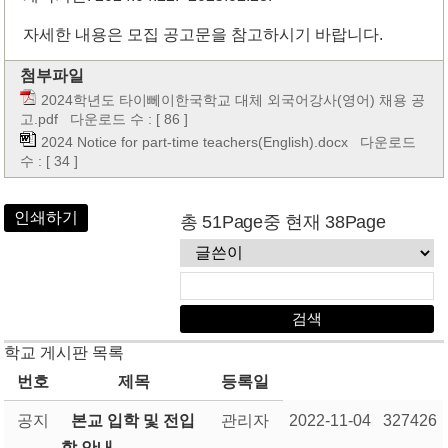
자세한 내용은 모집 공고문을 참고하시기 바랍니다.
첨부파일
2024학년도 타이뻬이한국학교 대체 외국어강사(영어) 채용 공
고.pdf
다운로드 수 : [ 86 ]
2024 Notice for part-time teachers(English).docx
다운로드
수 : [ 34 ]
인쇄하기
총 51Page중 현재 38Page
학교 게시판 목록
번호
제목
등록일
공지
본교 입학 및 전입
관리자
2022-11-04
327426
학 안내