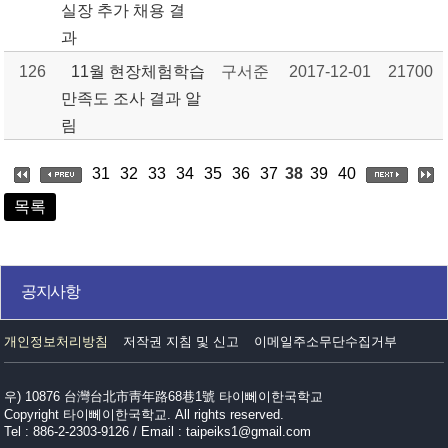
실장 추가 채용 결
과
126
11월 현장체험학습
구서준
2017-12-01
21700
만족도 조사 결과 알
림
31
32
33
34
35
36
37
38
39
40
목록
공지사항
개인정보처리방침
저작권 지침 및 신고
이메일주소무단수집거부
우) 10876 台灣台北市靑年路68巷1號 타이뻬이한국학교
Copyright 타이뻬이한국학교. All rights reserved.
Tel : 886-2-2303-9126 / Email : taipeiks1@gmail.com