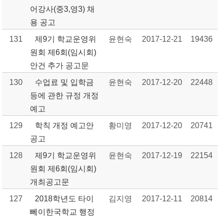
어강사(중3,영3) 채
용 공고
131
제9기 학교운영위
윤현숙
2017-12-21
19436
원회 제6회(임시회)
안건 추가 공고문
130
수업료 및 입학금
윤현숙
2017-12-20
22448
등에 관한 규정 개정
예고
129
학칙 개정 예고안
황미영
2017-12-20
20741
공고
128
제9기 학교운영위
윤현숙
2017-12-19
22154
원회 제6회(임시회)
개최공고문
127
2018학년도 타이
김지영
2017-12-11
20814
뻬이한국학교 행정